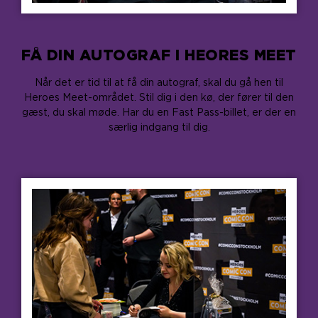
FÅ DIN AUTOGRAF I HEORES MEET
Når det er tid til at få din autograf, skal du gå hen til
Heroes Meet-området. Stil dig i den kø, der fører til den
gæst, du skal møde. Har du en Fast Pass-billet, er der en
særlig indgang til dig.