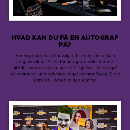
HVAD KAN DU FÅ EN AUTOGRAF
PÅ?
Vores gæster har et udvalg af billeder, som du kan
vælge imellem. Prisen for autografen inkluderer ét
billede, som du selv vælger at få signeret. Du er også
velkommen til at medbringe noget hjemmefra og få det
signeret – prisen er den samme.