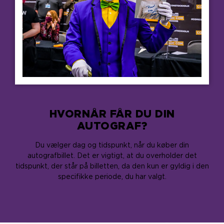
HVORNÅR FÅR DU DIN
AUTOGRAF?
Du vælger dag og tidspunkt, når du køber din
autografbillet. Det er vigtigt, at du overholder det
tidspunkt, der står på billetten, da den kun er gyldig i den
specifikke periode, du har valgt.